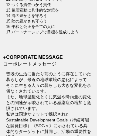
12.つくる責任つかう責任
13.気候変動に具体的な対策を
14.海の豊かさを守ろう
15.陸の豊かさも守ろう
16.平和と公正を全ての人に
17.パートナーシップで目標を達成しよう
●CORPORATE MESSAGE
コーポレートメッセージ
普段の生活に当たり前のように存在していた
暮らしが、最近の地球環境の悪化によって、
そこに生きる人々の暮らしも大きな変化を余
儀なくされています。
また、地球温暖化とくに気温や降雨量の変化
との関連が示唆されている感染症の増加も危
惧されています。
私達は国連サミットで採択された
Sustainable Development Goals（持続可能
な開発目標）《SDGｓ》に示されている具
体的なターゲットに賛同し、活動の重要性を