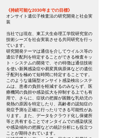
《持続可能な2030年までの目標》
オンサイト遺伝子検査法の研究開発と社会実
装
当社では現在、東工大生命理工学院研究室の
技術シーズを社会実装させる共同研究を行っ
ています。
研究開発テーマは通信を介してウイルス等の
遺伝子配列を特定することができる検査キッ
ト・システムの開発で、その特徴は通信技術
を使い新興感染症や易変異病原体などの遺伝
子配列を極めて短時間に特定することです。
このような遠隔型オンサイト感染検出システ
ムは、患者の負担を軽減するのみならず、医
療機関の負担や感染拡大を抑制する上でも有
用で、さらに、症状の把握が困難な乳幼児の
発熱の原因を特定したり、高齢者の認知症の
発症予測を正確に行ったりできる可能性があ
ります。また、データをクラウド化し保健所
等と共有することでオンタイムでの感染状況
や感染傾向の把握などの統計分析にも役立つ
ことが期待されています。