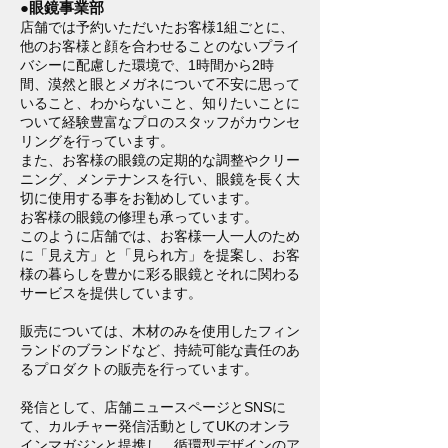
●眼鏡事業部
店舗では予約いただいたお客様1組ごとに、
他のお客様と顔を合わせることのないプライ
バシーに配慮した環境で、1時間から2時
間、漠然と眼とメガネについて不安に思って
いること、わからないこと、知りたいことに
ついて経験豊富なプロのスタッフがカウンセ
リングを行っています。
また、お客様の眼鏡の定期的な調整やクリー
ニング、メンテナンスを行い、眼鏡を長く大
切に使用する事をお勧めしています。
お客様の眼鏡の修理も承っています。
このように店舗では、お客様一人一人のため
に「見え方」と「見られ方」を提案し、お客
様の暮らしを豊かに彩る眼鏡とそれに関わる
サービスを提供しています。
販売については、木材のみを使用したフィン
ランドのブランドなど、持続可能な責任のあ
るプロダクトの販売を行っています。
発信として、店舗ニュースページとSNSに
て、カルチャー発信活動としてUKのオンラ
インマガジンと提携し、循環型デザインのア