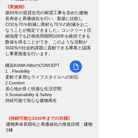
《実施例》
築55年の賃貸住宅の耐震工事を含めた建物
長寿命と再価値化を行い、新築に比較し
CO2を70％削減し廃材も70％の削減をおこ
なうことが推定できました。コンクリート圧
縮強度でも計画供用期間100年を維持できる
数値を得ることができ、このような活動が
SGDSの社会的課題に貢献できる事業と認識
し事業推進を行います。
橫浜KōWA HillsのCONCEPT
1．Flexibility
柔軟で多用なライフスタイルへの対応
2.Comfort
居心地が良く快適な生活空間
3.Sustainability & Safety
持続可能で安心な建物再生​
《持続可能な2030年までの目標》
建物寿命長期化と再価値化の推進目標：建物
5棟