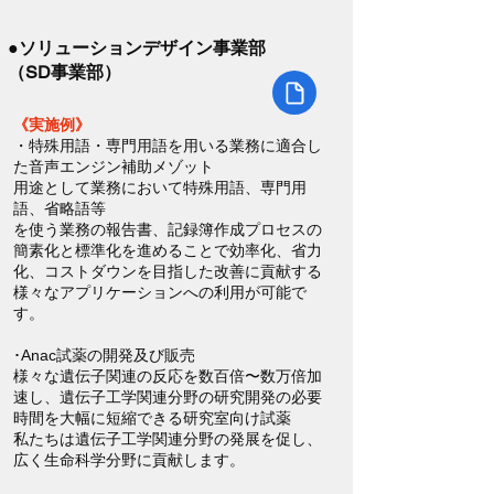
●ソリューションデザイン事業部
（SD事業部）
《実施例》
・特殊用語・専門用語を用いる業務に適合し
た音声エンジン補助メゾット
用途として業務において特殊用語、専門用
語、省略語等
を使う業務の報告書、記録簿作成プロセスの
簡素化と標準化を進めることで効率化、省力
化、コストダウンを目指した改善に貢献する
様々なアプリケーションへの利用が可能で
す。
･Anac試薬の開発及び販売
様々な遺伝⼦関連の反応を数百倍〜数万倍加
速し、遺伝⼦⼯学関連分野の研究開発の必要
時間を⼤幅に短縮できる研究室向け試薬
私たちは遺伝⼦⼯学関連分野の発展を促し、
広く⽣命科学分野に貢献します。