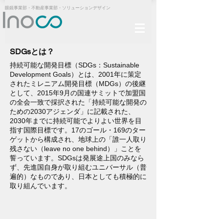
​眼鏡事業部・不動産事業部・ソリューションデザイン
SDGsとは？
持続可能な開発目標（SDGs：Sustainable
Development Goals）とは、2001年に策定
された
ミレニアム開発目標（MDGs）
の後継
として、2015年9月の国連サミットで加盟国
の全会一致で採択された「持続可能な開発の
ための2030アジェンダ」に記載された、
2030年までに持続可能でよりよい世界を目
指す国際目標です。17のゴール・169のター
ゲットから構成され、地球上の「誰一人取り
残さない（leave no one behind）」ことを
誓っています。SDGsは発展途上国のみなら
ず、先進国自身が取り組むユニバーサル（普
遍的）なものであり、日本としても積極的に
取り組んでいます。