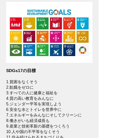
SDGs17の目標
1.貧困をなくそう
2.飢餓をゼロに
3.すべての人に健康と福祉を
4.質の高い教育をみんなに
5.ジェンダー平等を実現しよう
6.安全な水とトイレを世界中に
7.エネルギーをみんなにそしてクリーンに
8.働きがいも経済成長も
9.産業と技術革新の基礎をつくろう
10.人や国の不平等をなくそう
11.住み続けられるまちづくりを