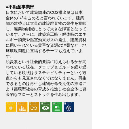
●不動産事業部
日本において建築関連のCO2排出量は日本
全体の1/3を占めると言われています。建築
物の建替えは大量の建設廃棄物の発生を意味
し、廃棄物削減にとって大きな障害となって
います。さらに、建築施工時・解体時のエネ
ルギー消費や温室効果ガスの発生、建築資材
に用いられている貴重な資源の消費など、地
球環境問題に直結するテーマも抱えていま
す。
脱炭素という社会的要請に応えられるかが問
われている現在、クラップ＆ビルドを繰り返
している現状はサステナビリティーという観
点からも見直されなくてはなりません。再生
できるものは再生し建物寿命長期化の推進に
より循環型社会の育成を推進し社会全体に資
金的なフローとストックを生み出します。