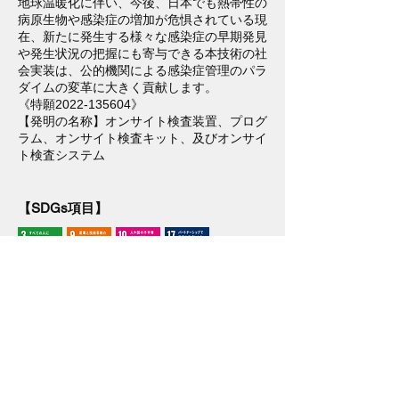
地球温暖化に伴い、今後、日本でも熱帯性の
病原生物や感染症の増加が危惧されている現
在、新たに発生する様々な感染症の早期発見
や発生状況の把握にも寄与できる本技術の社
会実装は、公的機関による感染症管理のパラ
ダイムの変革に大きく貢献します。
《特願2022-135604》
【発明の名称】オンサイト検査装置、プログ
ラム、オンサイト検査キット、及びオンサイ
ト検査システム
【SDGs項目】
INOCO LAB JAPAN 株式会社は第７期
「かながわSDGsパートナー」に登録されました